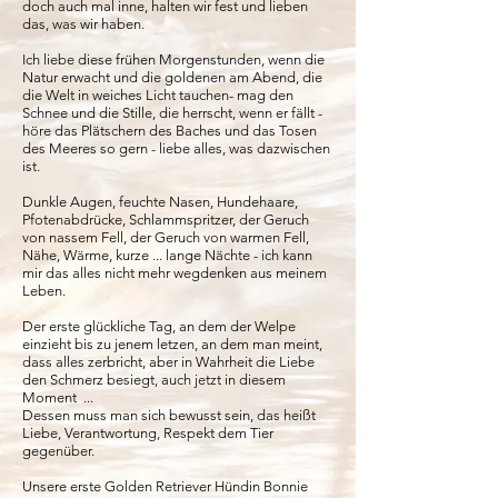
doch auch mal inne, halten wir fest und lieben
das, was wir haben.
Ich liebe diese frühen Morgenstunden, wenn die
Natur erwacht und die goldenen am Abend, die
die Welt in weiches Licht tauchen- mag den
Schnee und die Stille, die herrscht, wenn er fällt -
höre das Plätschern des Baches und das Tosen
des Meeres so gern - liebe alles, was dazwischen
ist.
Dunkle Augen, feuchte Nasen, Hundehaare,
Pfotenabdrücke, Schlammspritzer, der Geruch
von nassem Fell, der Geruch von warmen Fell,
Nähe, Wärme, kurze ... lange Nächte - ich kann
mir das alles nicht mehr wegdenken aus meinem
Leben.
Der erste glückliche Tag, an dem der Welpe
einzieht bis zu jenem letzen, an dem man meint,
dass alles zerbricht, aber in Wahrheit die Liebe
den Schmerz besiegt, auch jetzt in diesem
Moment ...
Dessen muss man sich bewusst sein, das heißt
Liebe, Verantwortung, Respekt dem Tier
gegenüber.
Unsere erste Golden Retriever Hündin Bonnie